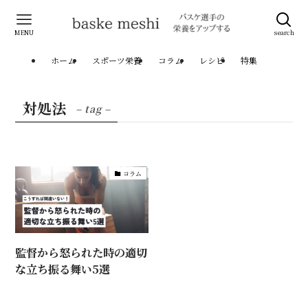
MENU
search
ホーム
スポーツ栄養
コラム
レシピ
特集
対処法
– tag –
コラム
監督から怒られた時の適切
な立ち振る舞い5選