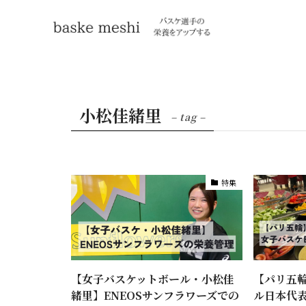
小松佳緒里
– tag –
特集
【女子バスケットボール・小松佳
【パリ五
緒里】ENEOSサンフラワーズでの
ル日本代