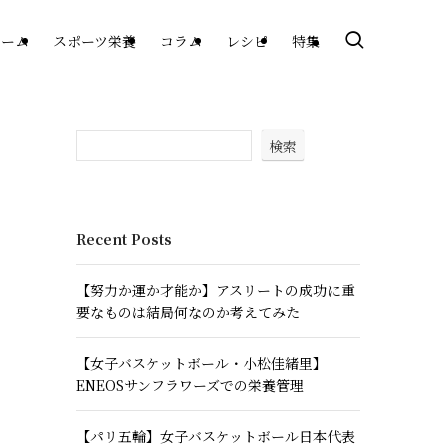
ホーム
スポーツ栄養
コラム
レシピ
特集
検索
Recent Posts
【努力か運か才能か】アスリートの成功に重
要なものは結局何なのか考えてみた
【女子バスケットボール・小松佳緒里】
ENEOSサンフラワーズでの栄養管理
【パリ五輪】女子バスケットボール日本代表