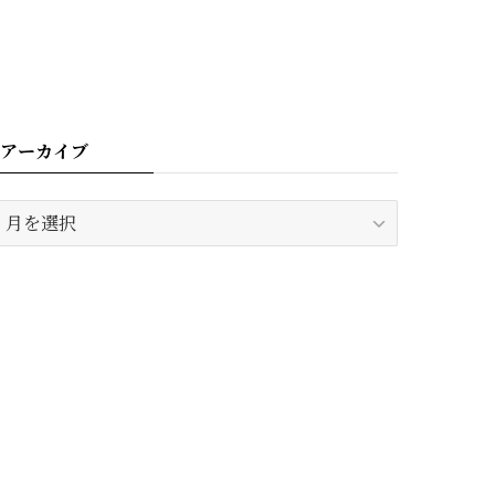
アーカイブ
ア
ー
カ
イ
ブ