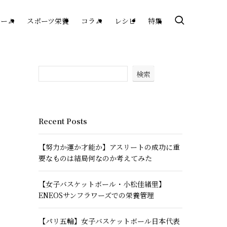
ホーム
スポーツ栄養
コラム
レシピ
特集
検索
Recent Posts
【努力か運か才能か】アスリートの成功に重
要なものは結局何なのか考えてみた
【女子バスケットボール・小松佳緒里】
ENEOSサンフラワーズでの栄養管理
【パリ五輪】女子バスケットボール日本代表