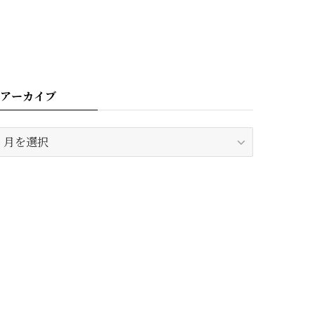
アーカイブ
ア
ー
カ
イ
ブ